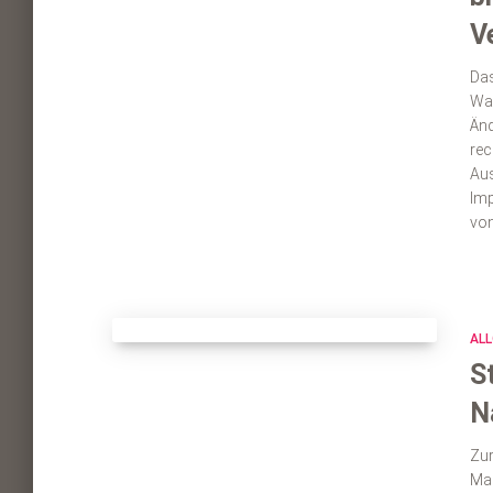
V
Das
Was
Änd
rec
Aus
Imp
von
ALL
S
N
Zur
Maß