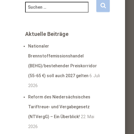
S
u
c
h
e
Aktuelle Beiträge
n
a
Nationaler
c
Brennstoffemissionshandel
h
:
(BEHG)/bestehender Preiskorridor
(55-65 €) soll auch 2027 gelten
6. Juli
2026
Reform des Niedersächsisches
Tariftreue- und Vergabegesetz
(NTVergG) – Ein Überblick!
22. Mai
2026