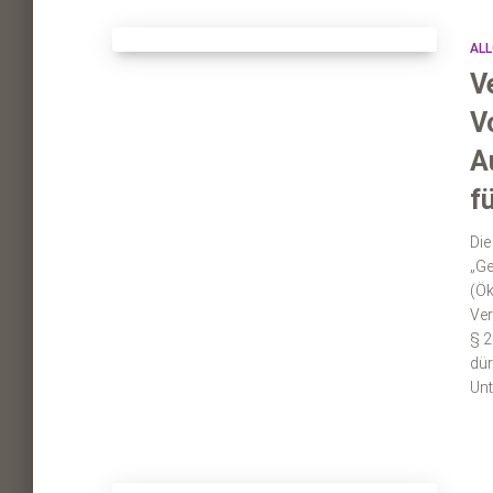
ALL
V
V
A
f
Die
„Ge
(Ök
Ver
§ 2
dür
Unt