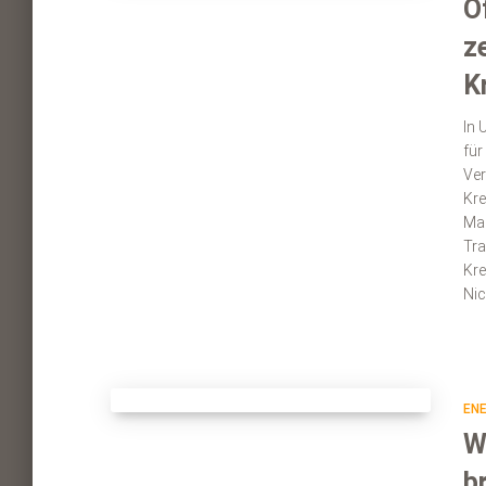
Ö
z
K
In 
für
Ver
Kre
Maß
Tra
Kre
Nic
ENE
W
b