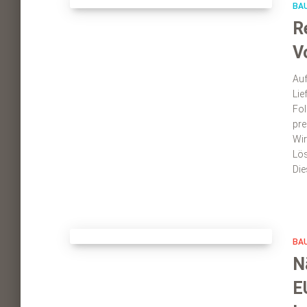
BA
R
V
Auf
Lie
Fol
pre
Wir
Lös
Die
BA
N
E