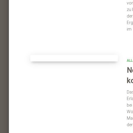
vor
zu 
der
Erg
im
ALL
N
k
Das
Erl
bei
Wol
Mar
der