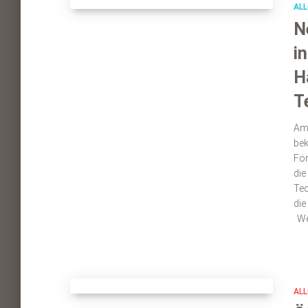
ALL
N
i
H
T
Am 
bek
För
die
Tec
die
We
ALL