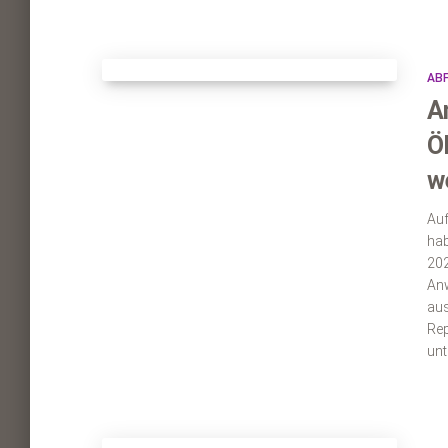
ABF
A
Ö
w
Auf
hab
202
Anw
aus
Rep
unt