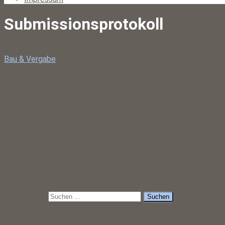
Submissionsprotokoll
Bau & Vergabe
OLG Köln beschränkt die Akteneinsicht 
Bietern im Unterschwellenbereich auf d
Submissionsprotokoll
Das OLG Köln hat in seiner Entscheidung vom 29.01.2020 (11 U
die Akteneinsicht von Bietern bei Bauvergaben im Unterschwel
auf das Submissionsprotokoll samt Nachträgen beschränkt. Oh
eindeutige gesetzliche Regelung, wie sie etwa im Oberschwel
besteht, ist die Frage nach dem Akteneinsichtsrecht sowie d
gesamten Rechtsschutz für Bieter im
Weiterlesen…
Suche nach:
Aktuelle Beiträge