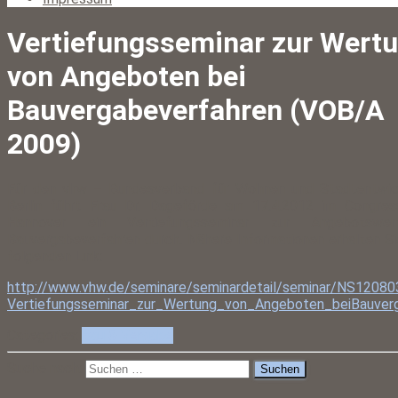
Vertiefungsseminar zur Wert
von Angeboten bei
Bauvergabeverfahren (VOB/A
2009)
Für den vhw – Bundesverband für Wohnen und Stadtentwick
Berlin führt Frau Dr. Dageförde am 17.4.2012 im Congre
Hannover ein Vertiefungsseminar zur Angebotswe
Bauvergabeverfahren durch. Nähere Informationen erhalten S
folgenden Link:
http://www.vhw.de/seminare/seminardetail/seminar/NS12080
Vertiefungsseminar_zur_Wertung_von_Angeboten_beiBauve
Categories:
Bau & Vergabe
Suche nach: