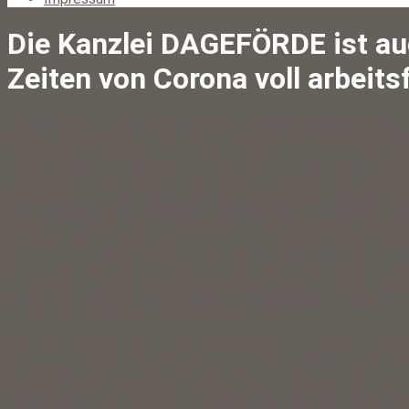
Die Kanzlei DAGEFÖRDE ist au
Zeiten von Corona voll arbeits
Die Folgen und Veränderungen, die unserer Gesellschaft gerad
des Corona-Virus begegnen, sind umfassend. Sie betreffen all
Lebenslagen und verzögern und verändern sicher geglaubte Ab
Vergabeverfahren, Bauplanung, Messen und vieles mehr werde
verschoben oder abgesagt. Der juristische Beratungsbedarf st
es stellen sich teils neue Fragen. Wir werden Ihnen beratend z
stehen und haben uns in den letzten Tagen vorbereitet. Alle u
Anwälte und Mitarbeiter sind arbeitsfähig. Sei es aus der Kanzl
oder im home office, das allen Mitarbeitern zur Verfügung steh
Telefonkonferenzen und Email-Kontakt sind kein Problem. Dur
solide IT-Infrastruktur stehen wir Ihnen wie gewohnt zu den
unveränderten Bürozeiten jederzeit zur Verfügung.
Auch wir möchten unseren solidarischen Beitrag leisten, um die
Ausbreitung des Virus zu verlangsamen. So beschränken wir un
sozialen Kontakte auf das Nötigste. Die Hygiene-Maßnahmen i
der Kanzlei sind erhöht worden. Persönliche Mandantenbesuch