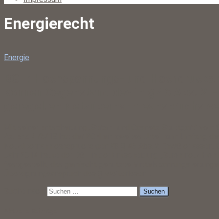
Energierecht
Energie
BGH: Hochspannungs- und Hochdrucka
können Gegenstand des in § 46 Abs. 2 
geregelten Netzübernahmeanspruchs se
Mit seiner Entscheidung „Strom- und Gasnetz Stuttgart“ vom 
Az. EnZR 75/18 hat der BGH ein zweites Urteil zum Umfang de
Netzübernahmeanspruchs gemäß § 46 Abs. 2 EnWG erlassen. B
Jahr 2014 hatte der BGH in der Entscheidung „Stromnetz Hom
festgestellt, das gemischt genutzte Mittelspannungsleitung
Übereignungsanspruch des §
Weiterlesen…
Suche nach:
Aktuelle Beiträge