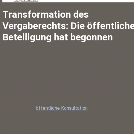
Transformation des
Vergaberechts: Die öffentlich
Beteiligung hat begonnen
Noch bis Mitte Februar 2023 können öffentliche Auftragge
Unternehmen und interessierte Privatpersonen im Wege e
Konsultation Vorschläge und Ideen einbringen, wie das öff
Beschaffungswesen reformiert werden kann.
Laut Koalitionsvertrag ist beabsichtigt, dass die Vergabeverfa
öffentlichen Hand einfacher, professioneller, digitaler und nach
werden. Zudem soll die öffentliche Beschaffung wirtschaftlich,
ökologisch und innovativ ausgerichtet werden. Zur Umsetzung 
Ziele initiierte das Bundesministerium für Wirtschaft und Klim
Ende 2022 eine
öffentliche Konsultation
.
Betroffene Organisationen, Verbände und Unternehmen sowie
interessierte Bürger und Bürgerinnen sind dazu eingeladen, ihre
Einschätzungen zur Transformation des Vergaberechts abzuge